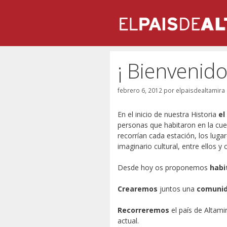
Saltar
al
contenido
¡ Bienvenido
febrero 6, 2012
por
elpaisdealtamira
En el inicio de nuestra Historia
el
personas que habitaron en la cuev
recorrían cada estación, los lug
imaginario cultural, entre ellos y
Desde hoy os proponemos
habi
Crearemos
juntos una
comuni
Recorreremos
el país de Altam
actual.